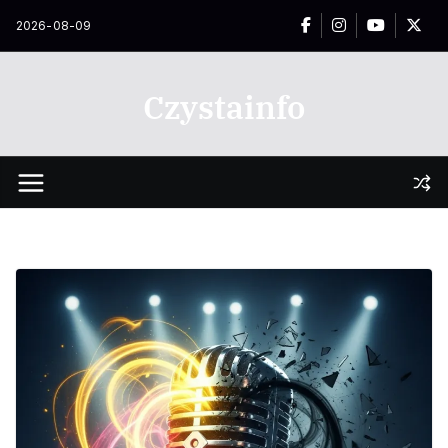
Przejdź
2026-08-09
do
treści
Czystainfo