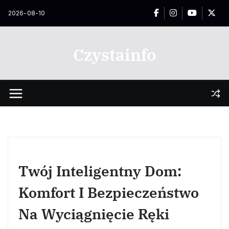
Przejdź
2026-08-10
do
treści
Czystainfo
Twój Inteligentny Dom:
Komfort I Bezpieczeństwo
Na Wyciągnięcie Ręki