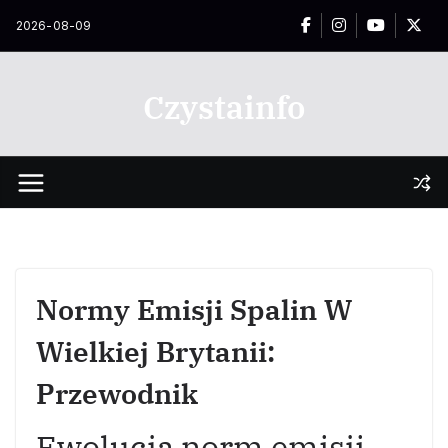
Przejdź
2026-08-09
do
treści
Czystainfo
Normy Emisji Spalin W
Wielkiej Brytanii:
Przewodnik
Ewolucja norm emisji