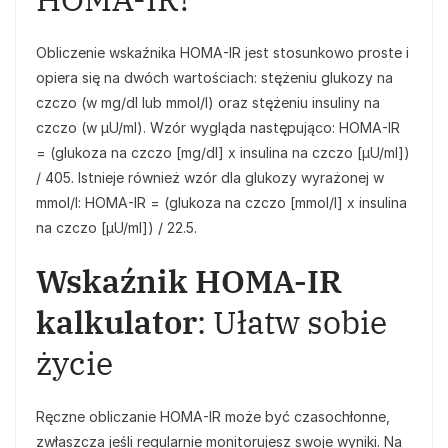
Obliczenie wskaźnika HOMA-IR jest stosunkowo proste i
opiera się na dwóch wartościach: stężeniu glukozy na
czczo (w mg/dl lub mmol/l) oraz stężeniu insuliny na
czczo (w μU/ml). Wzór wygląda następująco: HOMA-IR
= (glukoza na czczo [mg/dl] x insulina na czczo [μU/ml])
/ 405. Istnieje również wzór dla glukozy wyrażonej w
mmol/l: HOMA-IR = (glukoza na czczo [mmol/l] x insulina
na czczo [μU/ml]) / 22.5.
Wskaźnik HOMA-IR
kalkulator
: Ułatw sobie
życie
Ręczne obliczanie HOMA-IR może być czasochłonne,
zwłaszcza jeśli regularnie monitorujesz swoje wyniki. Na